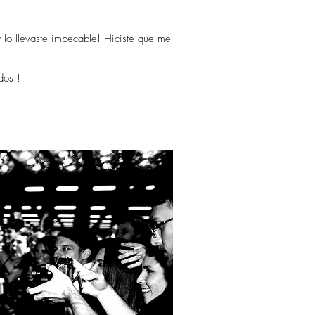
y lo llevaste impecable! Hiciste que me
odos !