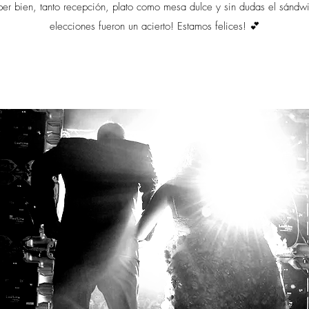
er bien, tanto recepción, plato como mesa dulce y sin dudas el sándwi
elecciones fueron un acierto! Estamos felices! 💕