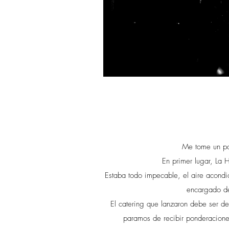
Me tome un poq
En primer lugar, La 
Estaba todo impecable, el aire acondi
encargado de
El catering que lanzaron debe ser de
paramos de recibir ponderacione