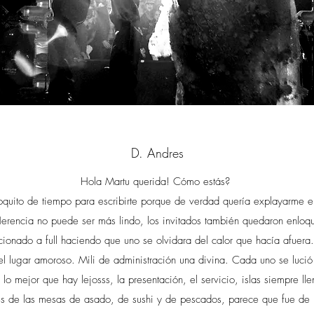
D. Andres
Hola Martu querida! Cómo estás?
uito de tiempo para escribirte porque de verdad quería explayarme e
Herencia no puede ser más lindo, los invitados también quedaron enloqu
cionado a full haciendo que uno se olvidara del calor que hacía afuer
l lugar amoroso. Mili de administración una divina. Cada uno se lució 
 lo mejor que hay lejosss, la presentación, el servicio, islas siempre 
s de las mesas de asado, de sushi y de pescados, parece que fue de 