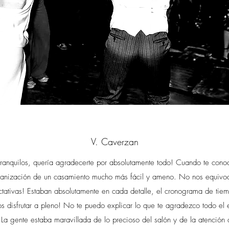
V. Caverzan
ranquilos, quería agradecerte por absolutamente todo! Cuando te conoc
organización de un casamiento mucho más fácil y ameno. No nos equiv
ctativas! Estaban absolutamente en cada detalle, el cronograma de tie
 disfrutar a pleno! No te puedo explicar lo que te agradezco todo el e
La gente estaba maravillada de lo precioso del salón y de la atención d