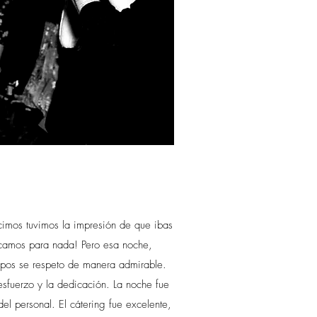
imos tuvimos la impresión de que ibas
ocamos para nada! Pero esa noche,
mpos se respeto de manera admirable.
sfuerzo y la dedicación. La noche fue
el personal. El cátering fue excelente,